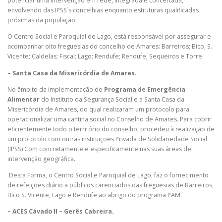
potenciar uma intervenção em rede, integrada e concertada,
envolvendo das IPSS´s concelhias enquanto estruturas qualificadas
próximas da população.
O Centro Social e Paroquial de Lago, está responsável por assegurar e
acompanhar oito freguesias do concelho de Amares: Barreiros; Bico, S.
Vicente; Caldelas; Fiscal; Lago; Rendufe; Rendufe; Sequeiros e Torre.
– Santa Casa da Misericórdia de Amares
.
No âmbito da implementação do
Programa de Emergência
Alimentar
do Instituto da Segurança Social e a Santa Casa da
Misericórdia de Amares, do qual realizaram um protocolo para
operacionalizar uma cantina social no Conselho de Amares. Para cobrir
eficientemente todo o território do conselho, procedeu à realização de
um protocolo com outras instituições Privada de Solidariedade Social
(IPSS) Com concretamente e especificamente nas suas áreas de
intervenção geográfica.
Desta Forma, o Centro Social e Paroquial de Lago, faz o fornecimento
de refeições diário a públicos carenciados das freguesias de Barreiros,
Bico S. Vicente, Lago e Rendufe ao abrigo do programa PAM.
– ACES Cávado II – Gerês Cabreira.