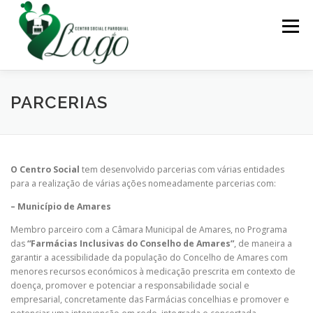
Saltar
para
Menu
conteúdo
SOBRE
CONTATOS
GESTÃO ABERTA
PARCERIAS
LIVRO DE RECLAMAÇÕES
O Centro Social
tem desenvolvido parcerias com várias entidades
para a realização de várias ações nomeadamente parcerias com:
– Município de Amares
Membro parceiro com a Câmara Municipal de Amares, no Programa
das
“Farmácias Inclusivas do Conselho de Amares”
, de maneira a
garantir a acessibilidade da população do Concelho de Amares com
menores recursos económicos à medicação prescrita em contexto de
doença, promover e potenciar a responsabilidade social e
empresarial, concretamente das Farmácias concelhias e promover e